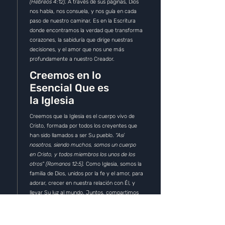
(Hebreos 4:12)
. A través de sus páginas, Dios
nos habla, nos consuela, y nos guía en cada
paso de nuestro caminar. Es en la Escritura
donde encontramos la verdad que transforma
corazones, la sabiduría que dirige nuestras
decisiones, y el amor que nos une más
profundamente a nuestro Creador.
Creemos en lo
Esencial Que es
la Iglesia
Creemos que la Iglesia es el cuerpo vivo de
Cristo, formada por todos los creyentes que
han sido llamados a ser Su pueblo.
"Así
nosotros, siendo muchos, somos un cuerpo
en Cristo, y todos miembros los unos de los
otros" (Romanos 12:5).
Como Iglesia, somos la
familia de Dios, unidos por la fe y el amor, para
adorar, crecer en nuestra relación con Él, y
llevar Su luz al mundo. Juntos, compartimos
nuestras alegrías y cargas, y nos edificamos
mutuamente en el camino de la fe.