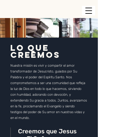
Lo Que
Creemos
Nuestra misión es vivir y compartir el amor
transformador de Jesucristo, guiados por Su
Palabra y el poder del Espíritu Santo. Nos
comprometemos a ser una comunidad que refleja
la luz de Dios en todo lo que hacemos, sirviendo
con humildad, adorando con devoción, y
extendiendo Su gracia a todos. Juntos, avanzamos
en la fe, proclamando el Evangelio y siendo
testigos del poder de Su amor en nuestras vidas y
en el mundo.
Creemos que Jesus