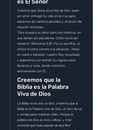
es El Señor
Creemos que Jesús es el Hijo de Dios, quien
por amor entregó Su vida en la cruz para
salvarnos de nuestros pecados y, al tercer día,
resucitó victorioso.
"
Dios muestra su amor para con nosotros, en
que siendo aún pecadores, Cristo murió por
nosotros" (Romanos 5:8)
. Por su sacrificio, el
ofrece el único camino a la salvación. Jesús
es nuestro Salvador, nuestro Rey resucitado,
y esperamos con anhelo Su regreso para
llevarnos a casa, donde viviremos
eternamente con Él.
Creemos que la
Biblia es la Palabra
Viva de Dios
La Biblia no es solo un libro, creemos que la
Biblia es la Palabra viva de Dios, un faro de luz
y verdad para nuestras vidas.
Porque la
palabra de Dios es viva y eficaz, y más
cortante que toda espada de dos filos"